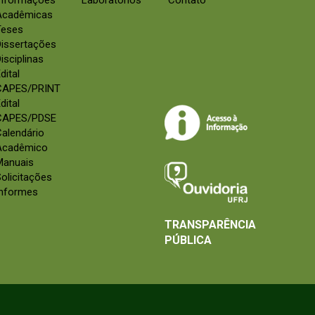
Informações
Laboratórios
Contato
Acadêmicas
Teses
Dissertações
isciplinas
dital
CAPES/PRINT
dital
CAPES/PDSE
alendário
Acadêmico
Manuais
olicitações
Informes
TRANSPARÊNCIA
PÚBLICA