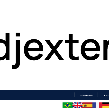
COMUNICA BR
ACESS
IR
PARA
O