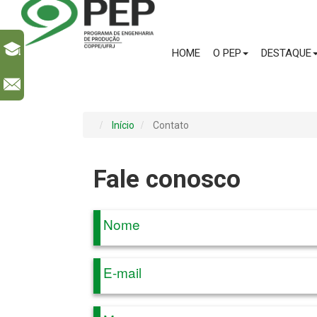
HOME
O PEP
DESTAQUE
l
Início
Contato
Fale conosco