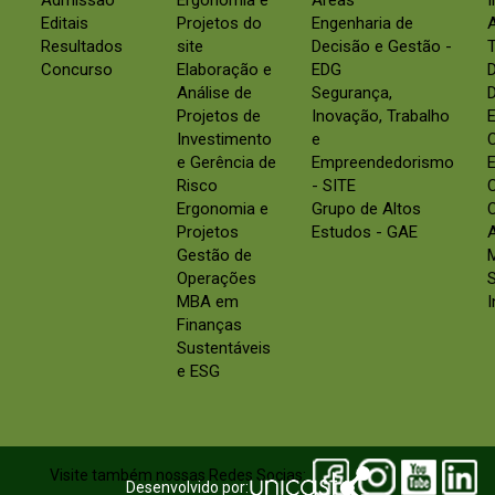
Admissão
Ergonomia e
Áreas
Editais
Projetos do
Engenharia de
Resultados
site
Decisão e Gestão -
Concurso
Elaboração e
EDG
Análise de
Segurança,
D
Projetos de
Inovação, Trabalho
E
Investimento
e
e Gerência de
Empreendedorismo
E
Risco
- SITE
Ergonomia e
Grupo de Altos
C
Projetos
Estudos - GAE
Gestão de
Operações
S
MBA em
Finanças
Sustentáveis
e ESG
Visite também nossas Redes Socias:
Desenvolvido por: