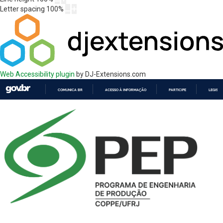
Letter spacing
100
%
Web Accessibility plugin
by DJ-Extensions.com
COMUNICA BR
ACESSO À INFORMAÇÃO
PARTICIPE
LEGISL
IR
PARA
O
CONTEÚDO