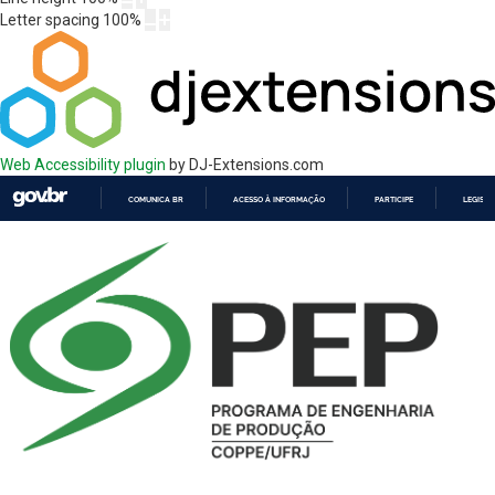
Letter spacing
100
%
Web Accessibility plugin
by DJ-Extensions.com
COMUNICA BR
ACESSO À INFORMAÇÃO
PARTICIPE
LEGISL
IR
PARA
O
CONTEÚDO