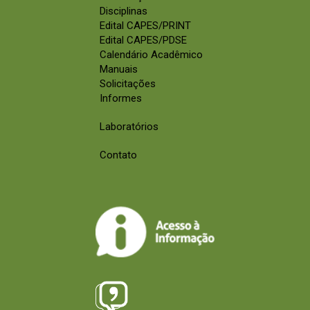
Disciplinas
Edital CAPES/PRINT
Edital CAPES/PDSE
Calendário Acadêmico
Manuais
Solicitações
Informes
Laboratórios
Contato