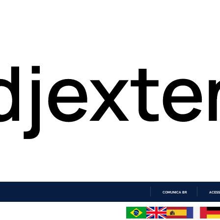
COMUNICA BR
ACESS
IR
PARA
O