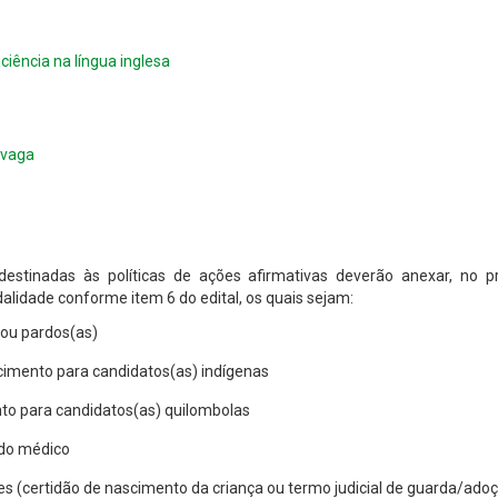
ciência na língua inglesa
 vaga
stinadas às políticas de ações afirmativas deverão anexar, no pró
lidade conforme item 6 do edital, os quais sejam:
 ou pardos(as)
cimento para candidatos(as) indígenas
o para candidatos(as) quilombolas
udo médico
certidão de nascimento da criança ou termo judicial de guarda/adoção