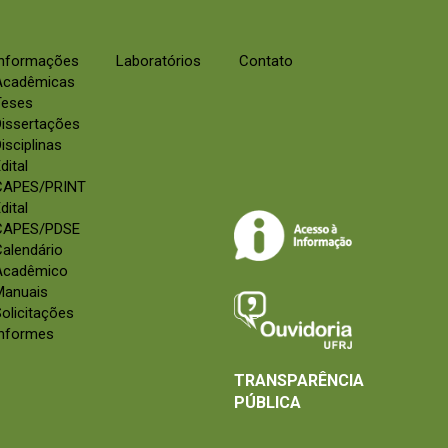
Informações
Laboratórios
Contato
Acadêmicas
Teses
Dissertações
isciplinas
dital
CAPES/PRINT
dital
CAPES/PDSE
alendário
Acadêmico
Manuais
olicitações
Informes
TRANSPARÊNCIA
PÚBLICA