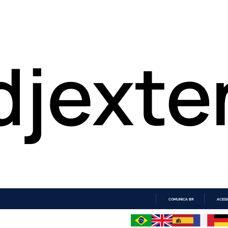
COMUNICA BR
ACESS
IR
PARA
O