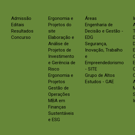
Admissão
Ergonomia e
Áreas
Editais
Projetos do
Engenharia de
Resultados
site
Decisão e Gestão -
Concurso
Elaboração e
EDG
Análise de
Segurança,
D
Projetos de
Inovação, Trabalho
E
Investimento
e
e Gerência de
Empreendedorismo
E
Risco
- SITE
Ergonomia e
Grupo de Altos
C
Projetos
Estudos - GAE
Gestão de
Operações
S
MBA em
Finanças
Sustentáveis
e ESG