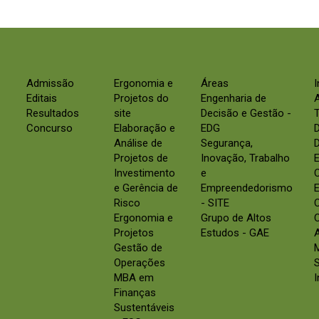
Admissão
Ergonomia e
Áreas
Editais
Projetos do
Engenharia de
Resultados
site
Decisão e Gestão -
Concurso
Elaboração e
EDG
Análise de
Segurança,
D
Projetos de
Inovação, Trabalho
E
Investimento
e
e Gerência de
Empreendedorismo
E
Risco
- SITE
Ergonomia e
Grupo de Altos
C
Projetos
Estudos - GAE
Gestão de
Operações
S
MBA em
Finanças
Sustentáveis