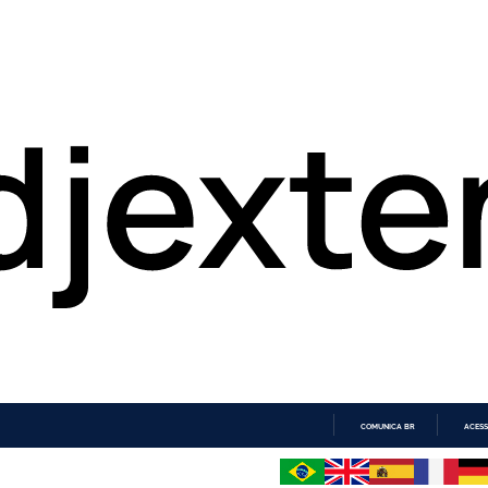
COMUNICA BR
ACESS
IR
PARA
O