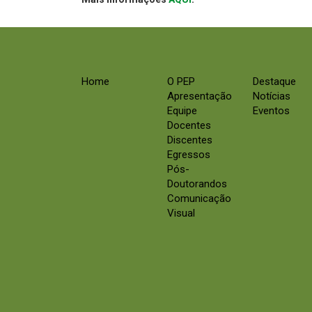
Home
O PEP
Destaque
Apresentação
Notícias
Equipe
Eventos
Docentes
Discentes
Egressos
Pós-
Doutorandos
Comunicação
Visual