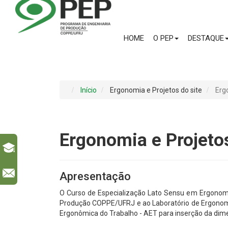
HOME
O PEP
DESTAQUE
Início
Ergonomia e Projetos do site
Erg
Ergonomia e Projeto
l
Apresentação
O Curso de Especialização Lato Sensu em Ergonomi
Produção COPPE/UFRJ e ao Laboratório de Ergonomia 
Ergonômica do Trabalho - AET para inserção da dime