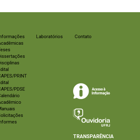
Informações
Laboratórios
Contato
Acadêmicas
Teses
Dissertações
isciplinas
dital
CAPES/PRINT
dital
CAPES/PDSE
alendário
Acadêmico
Manuais
olicitações
Informes
TRANSPARÊNCIA