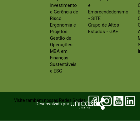
Investimento
e
e Gerência de
Empreendedorismo
E
Risco
- SITE
Ergonomia e
Grupo de Altos
C
Projetos
Estudos - GAE
Gestão de
Operações
S
MBA em
Finanças
Sustentáveis
e ESG
Visite também nossas Redes Socias:
Desenvolvido por: