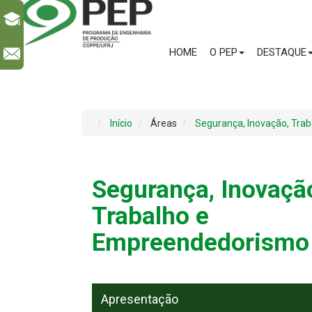
HOME
O PEP
DESTAQUE
l
Início
Áreas
Segurança, Inovação, Tra
Segurança, Inovaçã
Trabalho e
Empreendedorismo
Apresentação