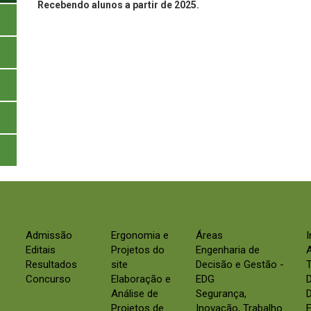
Recebendo alunos a partir de 2025.
Admissão
Ergonomia e
Áreas
Editais
Projetos do
Engenharia de
Resultados
site
Decisão e Gestão -
Concurso
Elaboração e
EDG
Análise de
Segurança,
D
Projetos de
Inovação, Trabalho
E