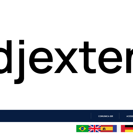
COMUNICA BR
ACESS
IR
PARA
O