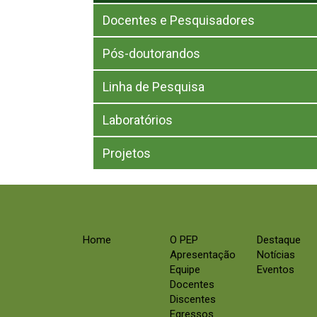
Docentes e Pesquisadores
Pós-doutorandos
Linha de Pesquisa
Laboratórios
Projetos
Home
O PEP
Destaque
Apresentação
Notícias
Equipe
Eventos
Docentes
Discentes
Egressos