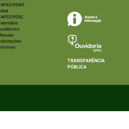
CAPES/PRINT
dital
CAPES/PDSE
alendário
Acadêmico
Manuais
olicitações
Informes
TRANSPARÊNCIA
PÚBLICA