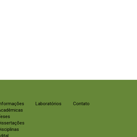
Informações
Laboratórios
Contato
Acadêmicas
Teses
Dissertações
isciplinas
dital