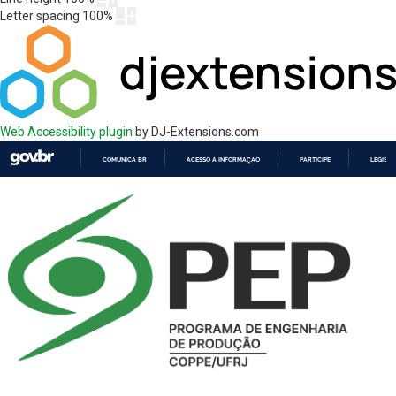
Letter spacing
100
%
Web Accessibility plugin
by DJ-Extensions.com
COMUNICA BR
ACESSO À INFORMAÇÃO
PARTICIPE
LEGISL
IR
PARA
O
CONTEÚDO