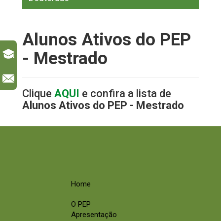
Alunos Ativos do PEP
- Mestrado
l
Clique
AQUI
e confira a lista de
Alunos Ativos do PEP - Mestrado
Home
O PEP
Apresentação