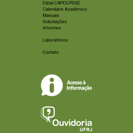
Edital CAPES/PDSE
Calendário Acadêmico
Manuais
Solicitações
Informes
Laboratórios
Contato