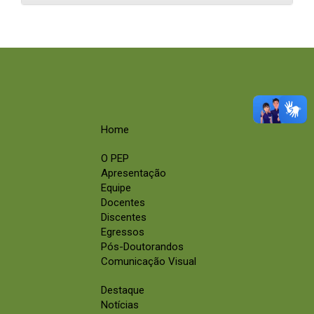
Home
O PEP
Apresentação
Equipe
Docentes
Discentes
Egressos
Pós-Doutorandos
Comunicação Visual
Destaque
Notícias