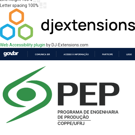
Letter spacing
100
%
Web Accessibility plugin
by DJ-Extensions.com
COMUNICA BR
ACESSO À INFORMAÇÃO
PARTICIPE
LEGISL
IR
PARA
O
CONTEÚDO