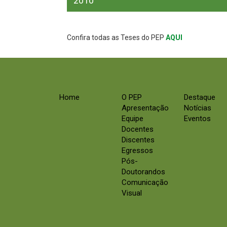
2010
Confira todas as Teses do PEP
AQUI
Home
O PEP
Destaque
Apresentação
Notícias
Equipe
Eventos
Docentes
Discentes
Egressos
Pós-
Doutorandos
Comunicação
Visual