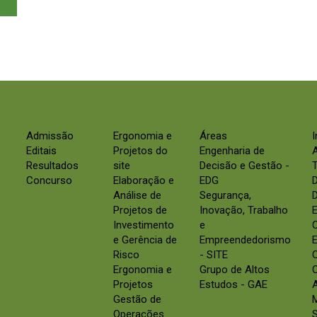
Admissão
Ergonomia e
Áreas
Editais
Projetos do
Engenharia de
Resultados
site
Decisão e Gestão -
Concurso
Elaboração e
EDG
Análise de
Segurança,
D
Projetos de
Inovação, Trabalho
E
Investimento
e
e Gerência de
Empreendedorismo
E
Risco
- SITE
Ergonomia e
Grupo de Altos
C
Projetos
Estudos - GAE
Gestão de
Operações
S