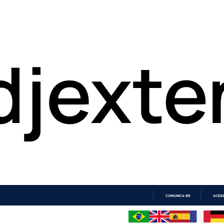
COMUNICA BR
ACESS
IR
PARA
O