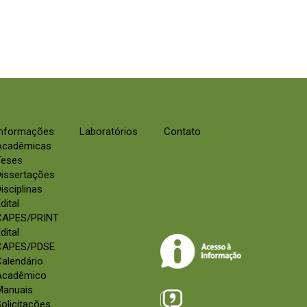
Informações
Laboratórios
Contato
Acadêmicas
Teses
Dissertações
isciplinas
dital
CAPES/PRINT
dital
CAPES/PDSE
alendário
Acadêmico
Manuais
olicitações