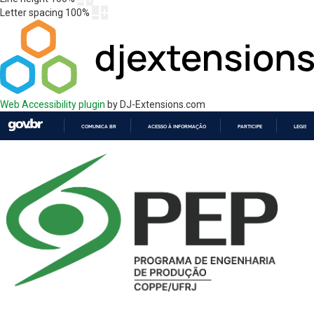
Letter spacing
100
%
Web Accessibility plugin
by DJ-Extensions.com
COMUNICA BR
ACESSO À INFORMAÇÃO
PARTICIPE
LEGISL
IR
PARA
O
CONTEÚDO