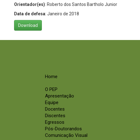
Orientador(es)
: Roberto dos Santos Bartholo Junior
Data de defesa
: Janeiro de 2018
Download
Home
O PEP
Apresentação
Equipe
Docentes
Discentes
Egressos
Pós-Doutorandos
Comunicação Visual