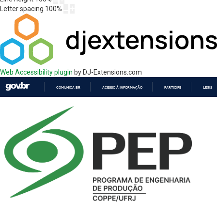
Letter spacing
100
%
Web Accessibility plugin
by DJ-Extensions.com
COMUNICA BR
ACESSO À INFORMAÇÃO
PARTICIPE
LEGISL
IR
PARA
O
CONTEÚDO