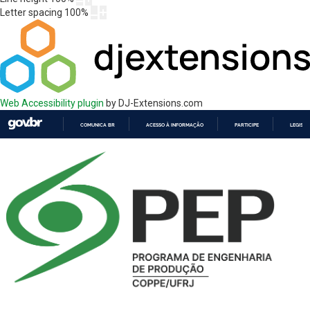
Letter spacing
100
%
Web Accessibility plugin
by DJ-Extensions.com
COMUNICA BR
ACESSO À INFORMAÇÃO
PARTICIPE
LEGISL
IR
PARA
O
CONTEÚDO