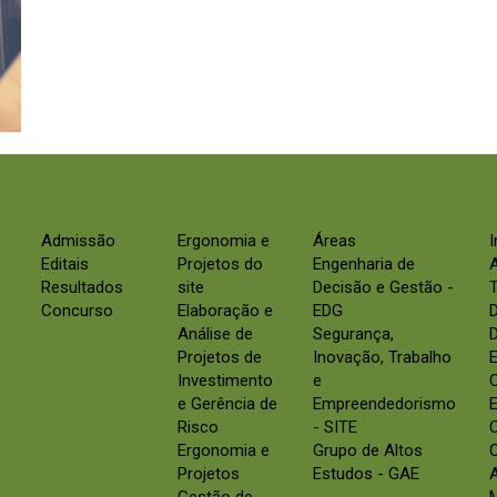
Admissão
Ergonomia e
Áreas
Editais
Projetos do
Engenharia de
Resultados
site
Decisão e Gestão -
Concurso
Elaboração e
EDG
Análise de
Segurança,
D
Projetos de
Inovação, Trabalho
E
Investimento
e
e Gerência de
Empreendedorismo
E
Risco
- SITE
Ergonomia e
Grupo de Altos
C
Projetos
Estudos - GAE