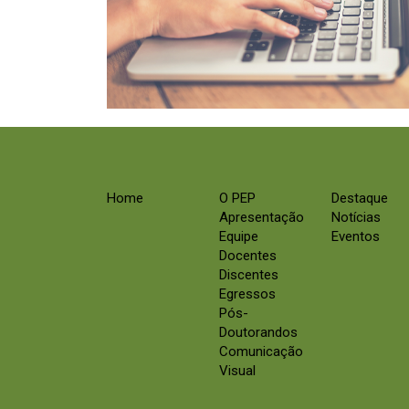
Home
O PEP
Destaque
Apresentação
Notícias
Equipe
Eventos
Docentes
Discentes
Egressos
Pós-
Doutorandos
Comunicação
Visual