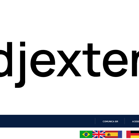
COMUNICA BR
ACESS
IR
PARA
O