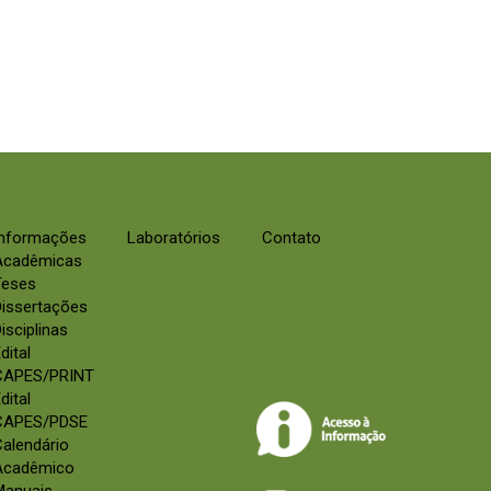
Informações
Laboratórios
Contato
Acadêmicas
Teses
Dissertações
isciplinas
dital
CAPES/PRINT
dital
CAPES/PDSE
alendário
Acadêmico