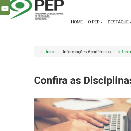
l
HOME
O PEP
DESTAQUE
Início
Informações Acadêmicas
Infor
Confira as Disciplin