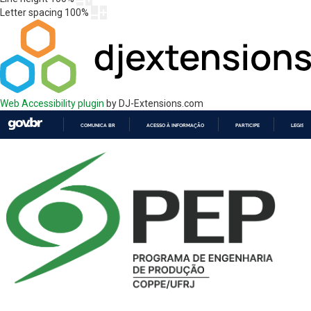
Letter spacing
100
%
Web Accessibility plugin
by DJ-Extensions.com
COMUNICA BR
ACESSO À INFORMAÇÃO
PARTICIPE
LEGISL
IR
PARA
O
CONTEÚDO