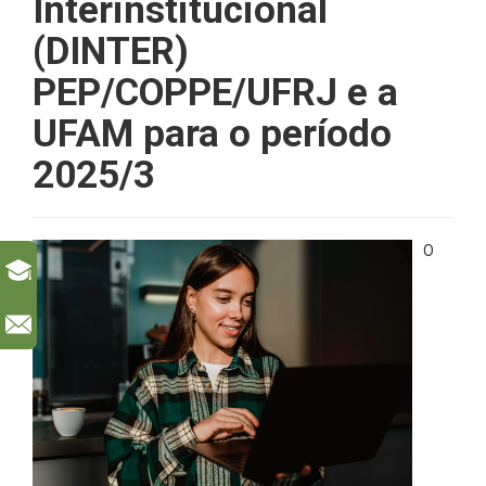
Interinstitucional
(DINTER)
PEP/COPPE/UFRJ e a
UFAM para o período
2025/3
O
l