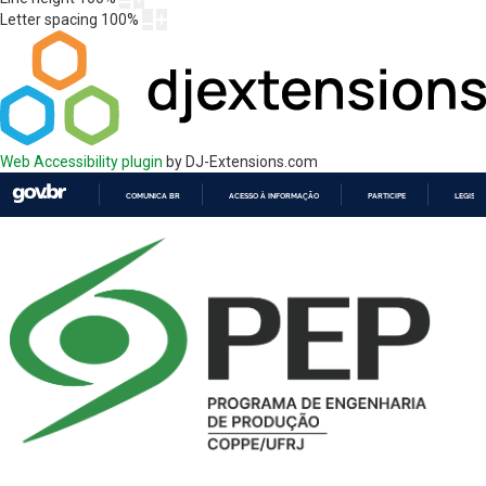
Letter spacing
100
%
Web Accessibility plugin
by DJ-Extensions.com
COMUNICA BR
ACESSO À INFORMAÇÃO
PARTICIPE
LEGISL
IR
PARA
O
CONTEÚDO