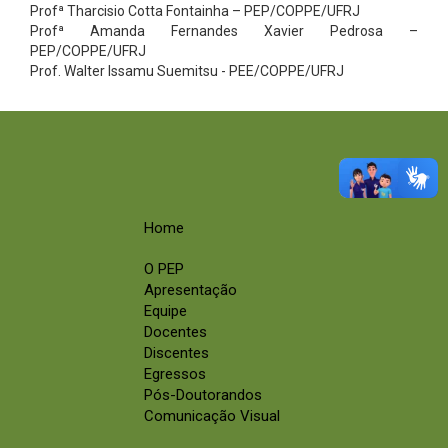
Profª Tharcisio Cotta Fontainha – PEP/COPPE/UFRJ
Profª Amanda Fernandes Xavier Pedrosa –
PEP/COPPE/UFRJ
Prof. Walter Issamu Suemitsu - PEE/COPPE/UFRJ
Home
O PEP
Apresentação
Equipe
Docentes
Discentes
Egressos
Pós-Doutorandos
Comunicação Visual