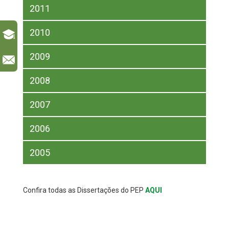
2011
2010
2009
l
2008
2007
2006
2005
Confira todas as Dissertações do PEP
AQUI