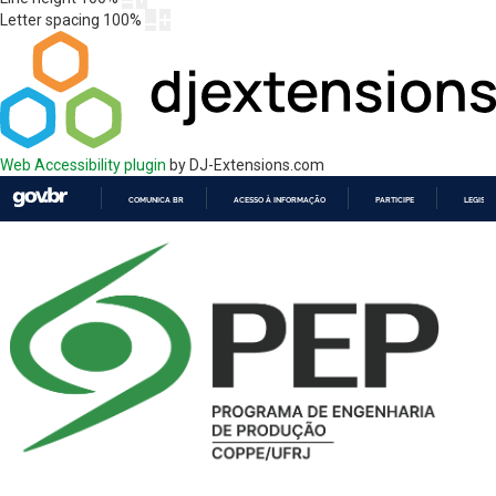
Letter spacing
100
%
Web Accessibility plugin
by DJ-Extensions.com
COMUNICA BR
ACESSO À INFORMAÇÃO
PARTICIPE
LEGISL
IR
PARA
O
CONTEÚDO