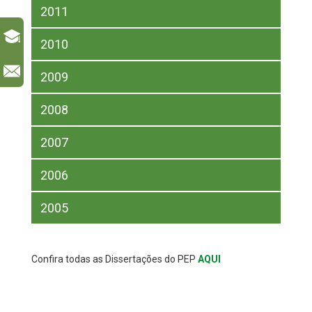
2011
2010
l
2009
2008
2007
2006
2005
Confira todas as Dissertações do PEP
AQUI