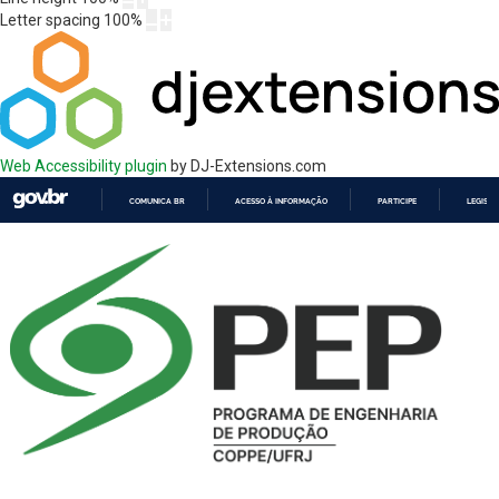
Letter spacing
100
%
Web Accessibility plugin
by DJ-Extensions.com
COMUNICA BR
ACESSO À INFORMAÇÃO
PARTICIPE
LEGISL
IR
PARA
O
CONTEÚDO