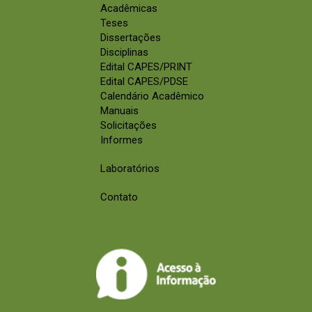
Acadêmicas
Teses
Dissertações
Disciplinas
Edital CAPES/PRINT
Edital CAPES/PDSE
Calendário Acadêmico
Manuais
Solicitações
Informes
Laboratórios
Contato