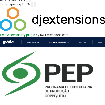
Letter spacing
100
%
Web Accessibility plugin
by DJ-Extensions.com
COMUNICA BR
ACESSO À INFORMAÇÃO
PARTICIPE
LEGISL
IR
PARA
O
CONTEÚDO