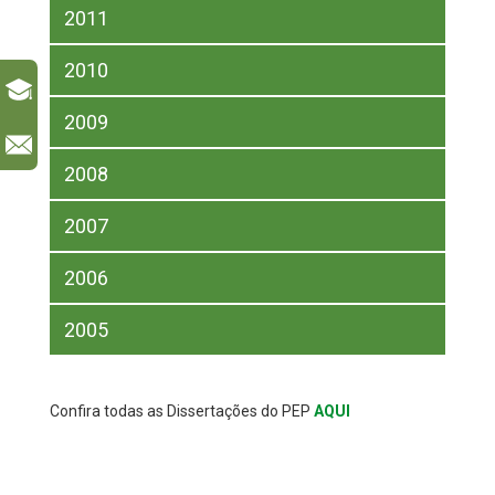
2011
2010
2009
l
2008
2007
2006
2005
Confira todas as Dissertações do PEP
AQUI