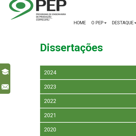
HOME
O PEP
DESTAQUE
Dissertações
2024
2023
l
2022
2021
2020