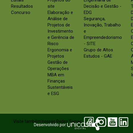
Editais
Projetos do
Engenharia de
Resultados
site
Decisão e Gestão -
Concurso
Elaboração e
EDG
Análise de
Segurança,
D
Projetos de
Inovação, Trabalho
E
Investimento
e
e Gerência de
Empreendedorismo
E
Risco
- SITE
Ergonomia e
Grupo de Altos
C
Projetos
Estudos - GAE
Gestão de
Operações
S
MBA em
Finanças
Sustentáveis
e ESG
Visite também nossas Redes Socias:
Desenvolvido por: