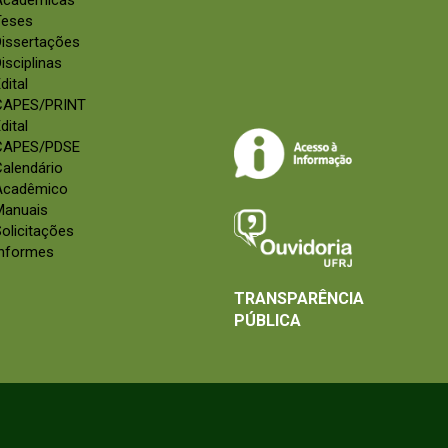
Acadêmicas
Teses
Dissertações
isciplinas
dital
CAPES/PRINT
dital
CAPES/PDSE
alendário
Acadêmico
Manuais
olicitações
Informes
TRANSPARÊNCIA
PÚBLICA