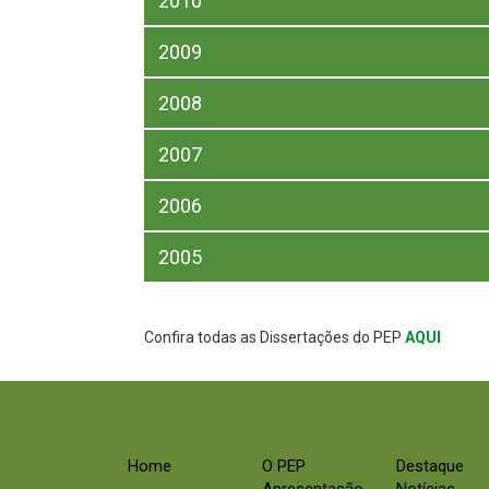
2010
2009
2008
2007
2006
2005
Confira todas as Dissertações do PEP
AQUI
Home
O PEP
Destaque