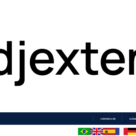
COMUNICA BR
ACESS
IR
PARA
O