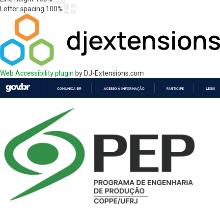
Letter spacing
100
%
Web Accessibility plugin
by DJ-Extensions.com
COMUNICA BR
ACESSO À INFORMAÇÃO
PARTICIPE
LEGISL
IR
PARA
O
CONTEÚDO