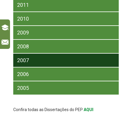
2011
2010
2009
l
2008
2007
2006
2005
Confira todas as Dissertações do PEP
AQUI