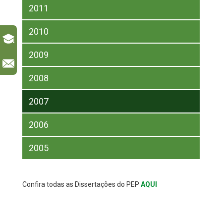
2011
2010
2009
l
2008
2007
2006
2005
Confira todas as Dissertações do PEP
AQUI