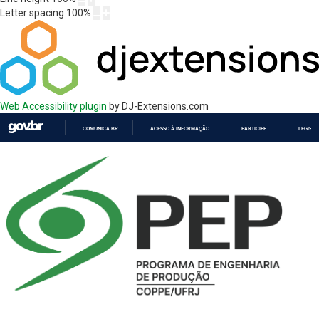
Letter spacing
100
%
Web Accessibility plugin
by DJ-Extensions.com
COMUNICA BR
ACESSO À INFORMAÇÃO
PARTICIPE
LEGISL
IR
PARA
O
CONTEÚDO