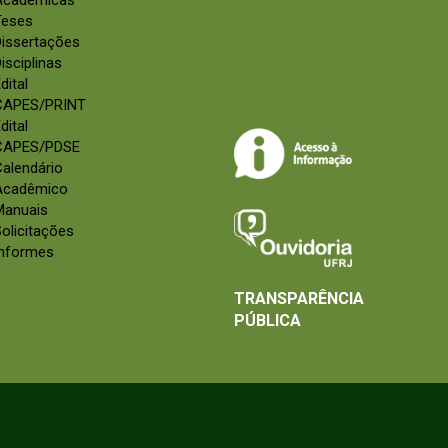
Acadêmicas
Teses
Dissertações
isciplinas
dital
CAPES/PRINT
dital
CAPES/PDSE
alendário
Acadêmico
Manuais
olicitações
Informes
TRANSPARÊNCIA
PÚBLICA