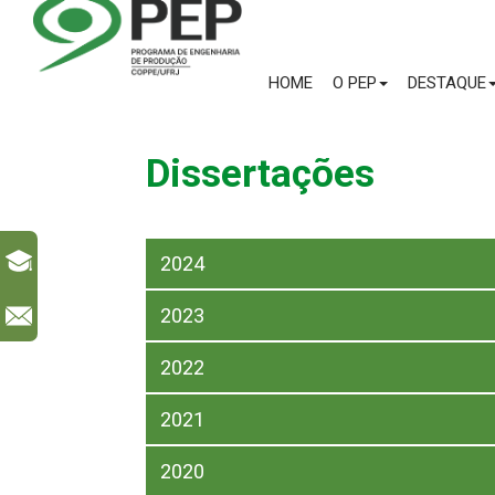
HOME
O PEP
DESTAQUE
Dissertações
2024
2023
l
2022
2021
2020