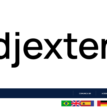
COMUNICA BR
ACESS
IR
PARA
O