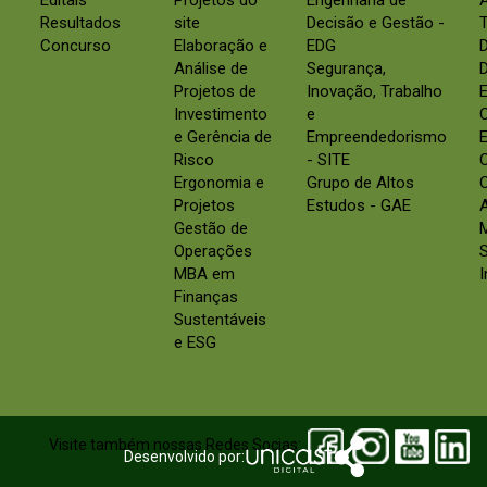
Editais
Projetos do
Engenharia de
Resultados
site
Decisão e Gestão -
Concurso
Elaboração e
EDG
Análise de
Segurança,
D
Projetos de
Inovação, Trabalho
E
Investimento
e
e Gerência de
Empreendedorismo
E
Risco
- SITE
Ergonomia e
Grupo de Altos
C
Projetos
Estudos - GAE
Gestão de
Operações
S
MBA em
Finanças
Sustentáveis
e ESG
Visite também nossas Redes Socias:
Desenvolvido por: