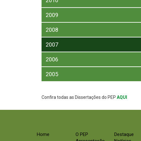
2010
2009
2008
2007
2006
2005
Confira todas as Dissertações do PEP
AQUI
Home
O PEP
Destaque