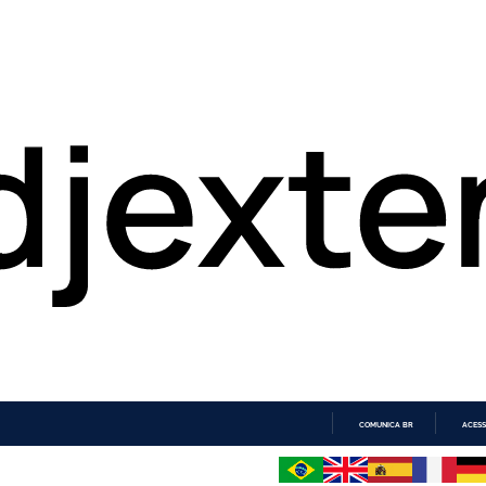
COMUNICA BR
ACESS
IR
PARA
O