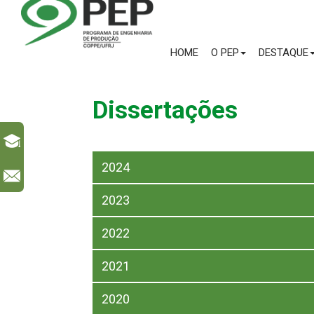
HOME
O PEP
DESTAQUE
Dissertações
2024
l
2023
2022
2021
2020