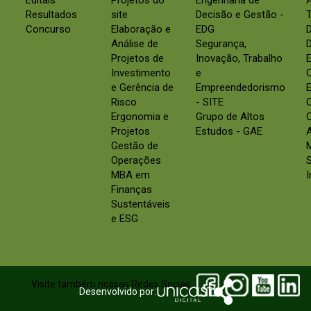
Editais
Projetos do
Engenharia de
Resultados
site
Decisão e Gestão -
Concurso
Elaboração e
EDG
Análise de
Segurança,
D
Projetos de
Inovação, Trabalho
E
Investimento
e
e Gerência de
Empreendedorismo
E
Risco
- SITE
Ergonomia e
Grupo de Altos
C
Projetos
Estudos - GAE
Gestão de
Operações
S
MBA em
Finanças
Sustentáveis
e ESG
Visite também nossas Redes Socias:
Desenvolvido por: