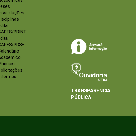
Acadêmicas
Teses
Dissertações
isciplinas
dital
CAPES/PRINT
dital
CAPES/PDSE
alendário
Acadêmico
Manuais
olicitações
Informes
TRANSPARÊNCIA
PÚBLICA