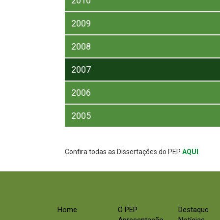
2010
2009
2008
2007
2006
2005
Confira todas as Dissertações do PEP
AQUI
Home
O PEP
Destaque