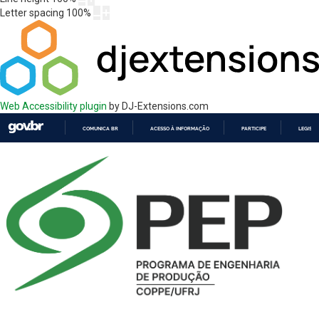
Letter spacing
100
%
Web Accessibility plugin
by DJ-Extensions.com
COMUNICA BR
ACESSO À INFORMAÇÃO
PARTICIPE
LEGISL
IR
PARA
O
CONTEÚDO