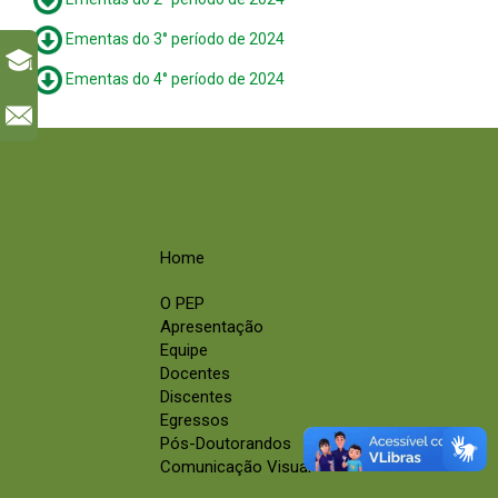
Ementas do 3° período de 2024
Ementas do 4° período de 2024
l
Home
O PEP
Apresentação
Equipe
Docentes
Discentes
Egressos
Pós-Doutorandos
Comunicação Visual