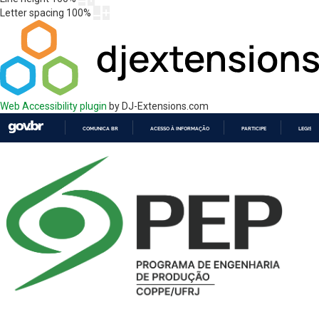
Letter spacing
100
%
Web Accessibility plugin
by DJ-Extensions.com
COMUNICA BR
ACESSO À INFORMAÇÃO
PARTICIPE
LEGISL
IR
PARA
O
CONTEÚDO