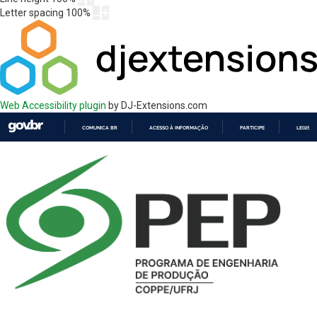
Letter spacing
100
%
Web Accessibility plugin
by DJ-Extensions.com
COMUNICA BR
ACESSO À INFORMAÇÃO
PARTICIPE
LEGISL
IR
PARA
O
CONTEÚDO