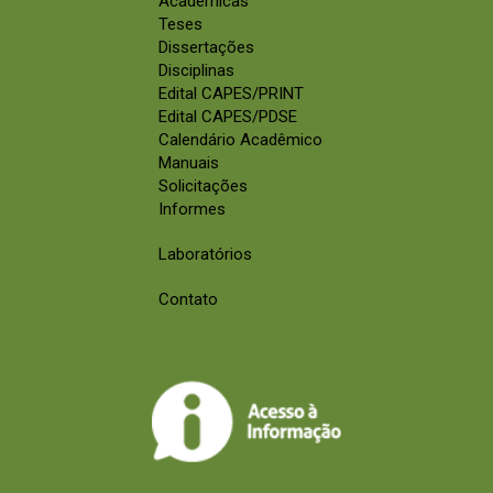
Acadêmicas
Teses
Dissertações
Disciplinas
Edital CAPES/PRINT
Edital CAPES/PDSE
Calendário Acadêmico
Manuais
Solicitações
Informes
Laboratórios
Contato