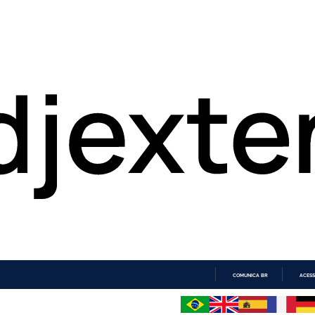
COMUNICA BR
ACESS
IR
PARA
O