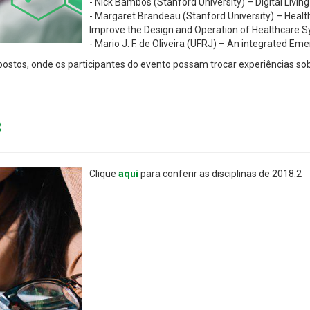
- Nick Bambos (Stanford University) – Digital Livin
- Margaret Brandeau (Stanford University) – Health
Improve the Design and Operation of Healthcare 
- Mario J. F. de Oliveira (UFRJ) – An integrated E
ostos, onde os participantes do evento possam trocar experiências sob
8
Clique
aqui
para conferir as disciplinas de 2018.2