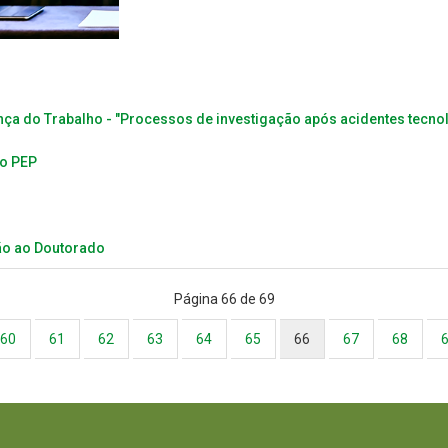
ça do Trabalho - "Processos de investigação após acidentes tecn
do PEP
ão ao Doutorado
Página 66 de 69
60
61
62
63
64
65
66
67
68