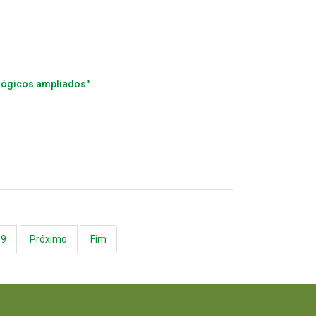
ológicos ampliados"
69
Próximo
Fim