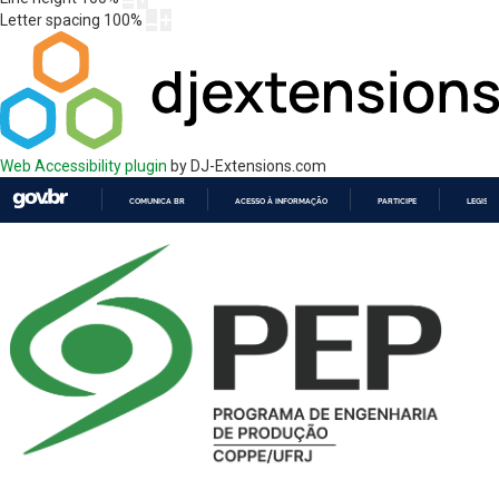
Letter spacing
100
%
Web Accessibility plugin
by DJ-Extensions.com
COMUNICA BR
ACESSO À INFORMAÇÃO
PARTICIPE
LEGISL
IR
PARA
O
CONTEÚDO