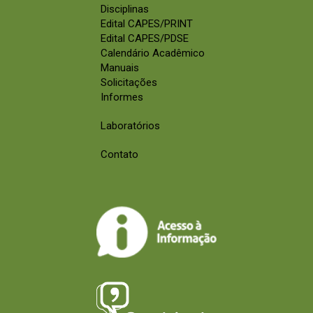
Disciplinas
Edital CAPES/PRINT
Edital CAPES/PDSE
Calendário Acadêmico
Manuais
Solicitações
Informes
Laboratórios
Contato