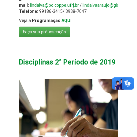
mail:
lindalva@po.coppe.ufrj.br
/
lindalvaaraujo@globo.com
Telefone:
99186-3415/ 3938-7047
Veja a
Programação
AQUI
Faça sua pré-inscrição
Disciplinas 2° Período de 2019