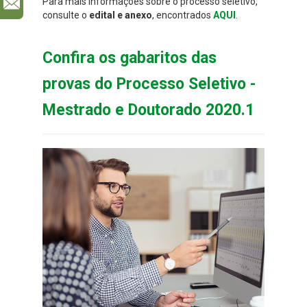
Para mais informações sobre o processo seletivo,
l
consulte o
edital e anexo
, encontrados
AQUI
.
Confira os gabaritos das
provas do Processo Seletivo -
Mestrado e Doutorado 2020.1