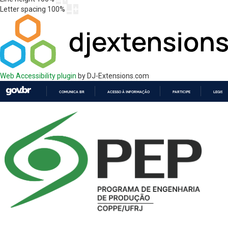
Letter spacing
100
%
Web Accessibility plugin
by DJ-Extensions.com
COMUNICA BR
ACESSO À INFORMAÇÃO
PARTICIPE
LEGISL
IR
PARA
O
CONTEÚDO