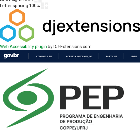
Letter spacing
100
%
Web Accessibility plugin
by DJ-Extensions.com
COMUNICA BR
ACESSO À INFORMAÇÃO
PARTICIPE
LEGISL
IR
PARA
O
CONTEÚDO