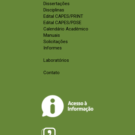
Dissertações
Disciplinas
Edital CAPES/PRINT
Edital CAPES/PDSE
Calendário Acadêmico
Manuais
Solicitações
Informes
Laboratórios
Contato