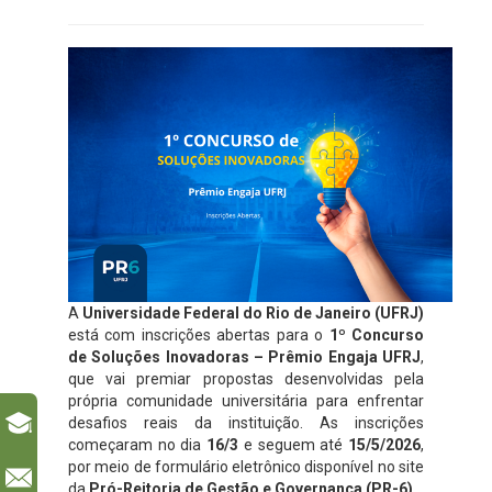
A
Universidade Federal do Rio de Janeiro (UFRJ)
está com inscrições abertas para o
1º Concurso
de Soluções Inovadoras – Prêmio Engaja UFRJ
,
que vai premiar propostas desenvolvidas pela
própria comunidade universitária para enfrentar
desafios reais da instituição. As inscrições
começaram no dia
16/3
e seguem até
15/5/2026
,
por meio de formulário eletrônico disponível no site
l
da
Pró-Reitoria de Gestão e Governança (PR-6)
.