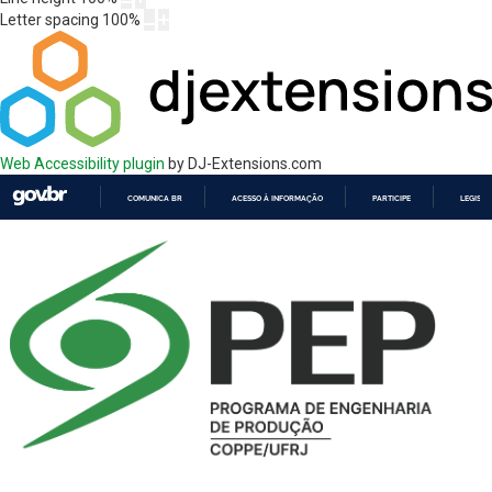
Letter spacing
100
%
Web Accessibility plugin
by DJ-Extensions.com
COMUNICA BR
ACESSO À INFORMAÇÃO
PARTICIPE
LEGISL
IR
PARA
O
CONTEÚDO