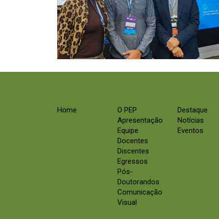
Home
O PEP
Destaque
Apresentação
Notícias
Equipe
Eventos
Docentes
Discentes
Egressos
Pós-
Doutorandos
Comunicação
Visual