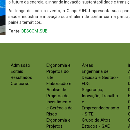
o futuro da energia, alinhando inovação, sustentabilidade e transi
Ao longo de todo o evento, a Coppe/UFRJ apresenta suas princ
saúde, indústria e inovação social, além de contar com a parti
painéis temáticos.
Fonte:
DESCOM .SUB
Admissão
Ergonomia e
Áreas
Editais
Projetos do
Engenharia de
Resultados
site
Decisão e Gestão -
Concurso
Elaboração e
EDG
Análise de
Segurança,
D
Projetos de
Inovação, Trabalho
E
Investimento
e
e Gerência de
Empreendedorismo
E
Risco
- SITE
Ergonomia e
Grupo de Altos
C
Projetos
Estudos - GAE