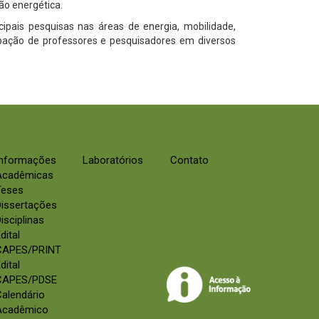
ção energética.
ipais pesquisas nas áreas de energia, mobilidade,
cipação de professores e pesquisadores em diversos
Informações
Laboratórios
Contato
Acadêmicas
Teses
Dissertações
isciplinas
dital
CAPES/PRINT
dital
CAPES/PDSE
alendário
Acadêmico