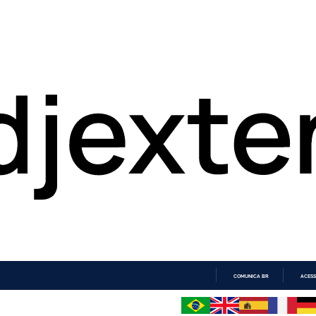
COMUNICA BR
ACESS
IR
PARA
O