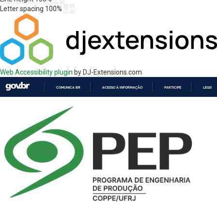
Letter spacing
100
%
Web Accessibility plugin
by DJ-Extensions.com
COMUNICA BR
ACESSO À INFORMAÇÃO
PARTICIPE
LEGISL
IR
PARA
O
CONTEÚDO