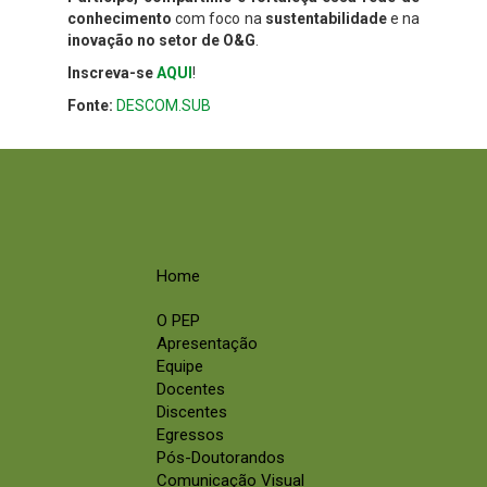
conhecimento
com foco na
sustentabilidade
e na
inovação no setor de O&G
.
Inscreva-se
AQUI
!
Fonte:
DESCOM.SUB
Home
O PEP
Apresentação
Equipe
Docentes
Discentes
Egressos
Pós-Doutorandos
Comunicação Visual