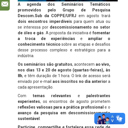
l
A agenda dos Seminários Temáticos
promovidos pelo Grupo de Pesquisa
Descom.Sub da COPPE/UFRJ
em agosto trará
dois encontros imperdíveis
para quem atua ou
se interessa por
descomissionamento no setor
de óleo e gás
. A proposta da iniciativa é
fomentar
a troca de experiências
e
ampliar o
conhecimento técnico
sobre as etapas e desafios
desse processo complexo e estratégico para a
indústria.
Os seminários são gratuitos
, acontecem
ao vivo,
nos dias
13 e 20 de agosto
(quartas-feiras), às
8h
, e têm duração de 1 hora. O link de acesso será
enviado por e-mail
aos inscritos no dia anterior
a
cada apresentação.
Com
temas relevantes
e
palestrantes
experientes
, os encontros de agosto prometem
reflexões valiosas para a prática profissional
e o
avanço da pesquisa em descomissionamento
sustentável
.
Participe, compartilhe e fortaleça essa rede de