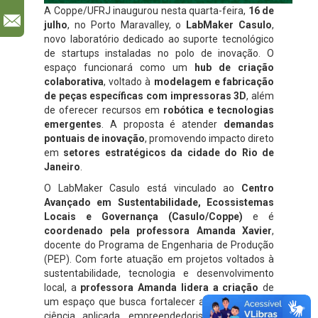
A Coppe/UFRJ inaugurou nesta quarta-feira,
16 de
l
julho
, no Porto Maravalley, o
LabMaker Casulo
,
novo laboratório dedicado ao suporte tecnológico
de startups instaladas no polo de inovação. O
espaço funcionará como um
hub de criação
colaborativa
, voltado à
modelagem e fabricação
de peças específicas com impressoras 3D
, além
de oferecer recursos em
robótica e tecnologias
emergentes
. A proposta é atender
demandas
pontuais de inovação
, promovendo impacto direto
em
setores estratégicos da cidade do Rio de
Janeiro
.
O LabMaker Casulo está vinculado ao
Centro
Avançado em Sustentabilidade, Ecossistemas
Locais e Governança (Casulo/Coppe)
e é
coordenado pela professora Amanda Xavier
,
docente do Programa de Engenharia de Produção
(PEP). Com forte atuação em projetos voltados à
sustentabilidade, tecnologia e desenvolvimento
local, a
professora Amanda lidera a criação
de
um espaço que busca fortalecer a conexão entre
ciência aplicada, empreendedorismo e impacto