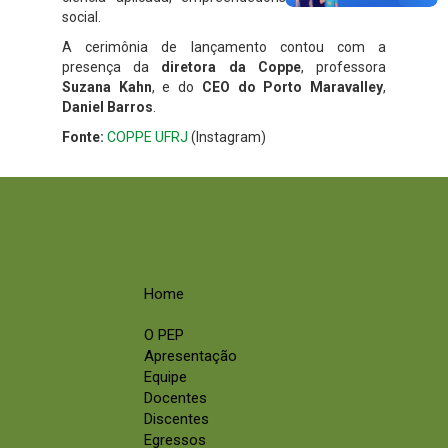
social.
A cerimônia de lançamento contou com a
presença da
diretora da Coppe
, professora
Suzana Kahn
, e do
CEO do Porto Maravalley
,
Daniel Barros
.
Fonte:
COPPE UFRJ
(Instagram)
Home
O PEP
Apresentação
Equipe
Docentes
Discentes
Egressos