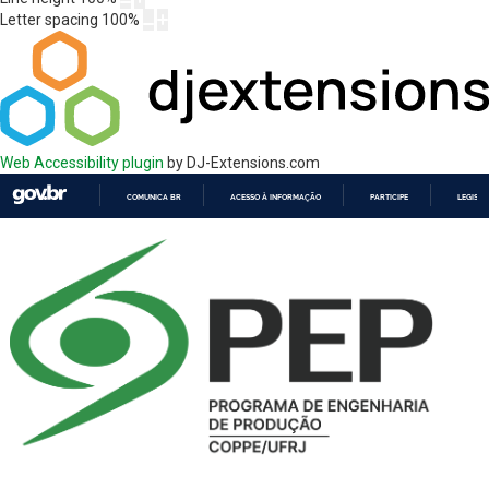
Letter spacing
100
%
Web Accessibility plugin
by DJ-Extensions.com
COMUNICA BR
ACESSO À INFORMAÇÃO
PARTICIPE
LEGISL
IR
PARA
O
CONTEÚDO