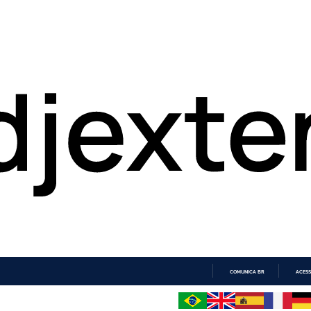
COMUNICA BR
ACESS
IR
PARA
O