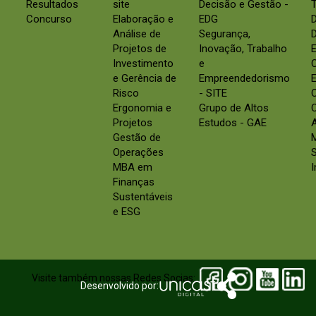
Resultados
site
Decisão e Gestão -
Concurso
Elaboração e
EDG
Análise de
Segurança,
D
Projetos de
Inovação, Trabalho
E
Investimento
e
e Gerência de
Empreendedorismo
E
Risco
- SITE
Ergonomia e
Grupo de Altos
C
Projetos
Estudos - GAE
Gestão de
Operações
S
MBA em
Finanças
Sustentáveis
e ESG
Visite também nossas Redes Socias:
Desenvolvido por: