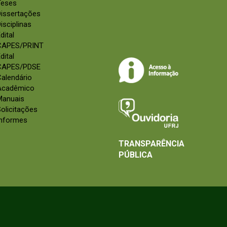
Teses
Dissertações
isciplinas
dital
CAPES/PRINT
dital
CAPES/PDSE
alendário
Acadêmico
Manuais
olicitações
Informes
TRANSPARÊNCIA
PÚBLICA