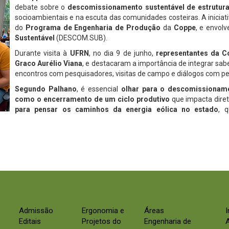
debate sobre o
descomissionamento sustentável de estrutura
socioambientais e na escuta das comunidades costeiras. A iniciat
do
Programa de Engenharia de Produção
da
Coppe
, e envol
Sustentável
(DESCOM.SUB).
Durante visita à
UFRN
, no dia 9 de junho,
representantes da Co
Graco Aurélio Viana
, e destacaram a importância de integrar sab
encontros com pesquisadores, visitas de campo e diálogos com pe
Segundo Palhano
, é essencial
olhar para o descomissionam
como o encerramento de um ciclo produtivo
que impacta diret
para pensar os caminhos da energia eólica no estado
, 
Admissão
Ergonomia e
Áreas
Editais
Projetos do
Engenharia de