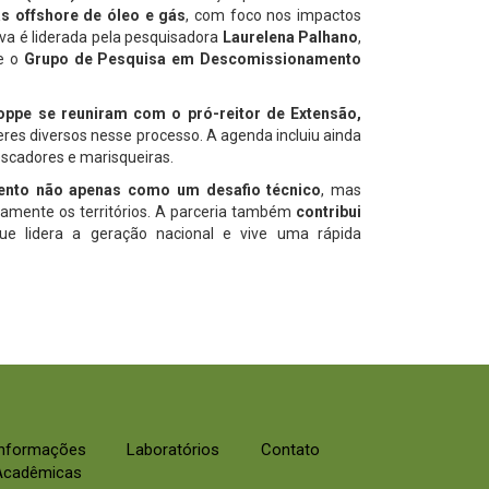
s offshore de óleo e gás
, com foco nos impactos
iva é liderada pela pesquisadora
Laurelena Palhano
,
ve o
Grupo de Pesquisa em Descomissionamento
ppe se reuniram com o pró-reitor de Extensão,
eres diversos nesse processo. A agenda incluiu ainda
scadores e marisqueiras.
ento não apenas como um desafio técnico
, mas
amente os territórios. A parceria também
contribui
que lidera a geração nacional e vive uma rápida
Informações
Laboratórios
Contato
Acadêmicas