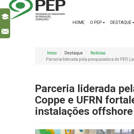
HOME
O PEP
DESTAQUE
l
Início
Destaque
Notícias
Parceria liderada pela pesquisadora do PEP, 
Parceria liderada pe
Coppe e UFRN forta
instalações offshore