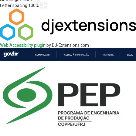
Letter spacing
100
%
Web Accessibility plugin
by DJ-Extensions.com
COMUNICA BR
ACESSO À INFORMAÇÃO
PARTICIPE
LEGISL
IR
PARA
O
CONTEÚDO