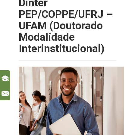
Dinter
PEP/COPPE/UFRJ –
UFAM (Doutorado
Modalidade
Interinstitucional)
l