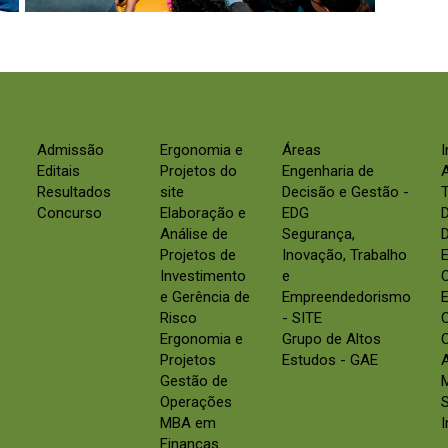
Admissão
Ergonomia e
Áreas
Editais
Projetos do
Engenharia de
Resultados
site
Decisão e Gestão -
Concurso
Elaboração e
EDG
Análise de
Segurança,
D
Projetos de
Inovação, Trabalho
E
Investimento
e
e Gerência de
Empreendedorismo
E
Risco
- SITE
Ergonomia e
Grupo de Altos
C
Projetos
Estudos - GAE
Gestão de
Operações
S
MBA em
Finanças