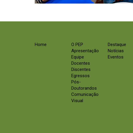
Home
O PEP
Destaque
Apresentação
Notícias
Equipe
Eventos
Docentes
Discentes
Egressos
Pós-
Doutorandos
Comunicação
Visual