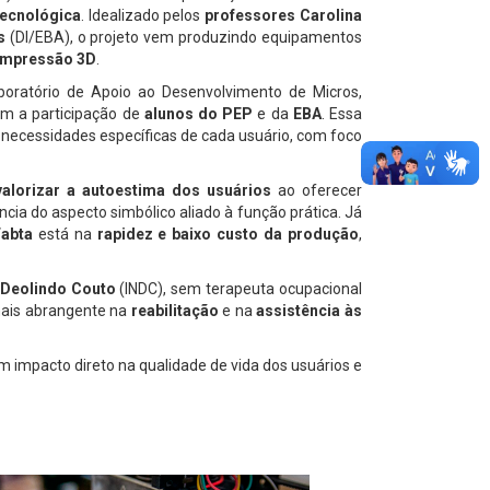
tecnológica
. Idealizado pelos
professores Carolina
s
(DI/EBA), o projeto vem produzindo equipamentos
impressão 3D
.
oratório de Apoio ao Desenvolvimento de Micros,
om a participação de
alunos do PEP
e da
EBA
. Essa
s necessidades específicas de cada usuário, com foco
valorizar a autoestima dos usuários
ao oferecer
ncia do aspecto simbólico aliado à função prática. Já
Fabta
está na
rapidez e baixo custo da produção
,
a Deolindo Couto
(INDC), sem terapeuta ocupacional
ais abrangente na
reabilitação
e na
assistência às
om impacto direto na qualidade de vida dos usuários e