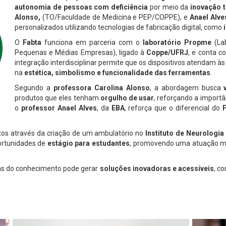
autonomia de pessoas com deficiência
por meio da
inovação 
Alonso,
(TO/Faculdade de Medicina e PEP/COPPE), e
Anael Alve
personalizados utilizando tecnologias de fabricação digital, como
O
Fabta
funciona em parceria com o
laboratório Propme
(Lab
Pequenas e Médias Empresas), ligado à
Coppe/UFRJ
, e conta c
integração interdisciplinar permite que os dispositivos atendam à
na
estética, simbolismo e funcionalidade das ferramentas
.
Segundo a
professora Carolina Alonso
, a abordagem busca
produtos que eles tenham
orgulho de usar
, reforçando a importâ
o
professor Anael Alves
, da
EBA
, reforça que o diferencial do
tos através da criação de um ambulatório no
Instituto de Neurologi
portunidades de
estágio para estudantes
, promovendo uma atuação m
eas do conhecimento pode gerar
soluções inovadoras e acessíveis
, c