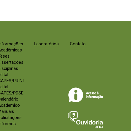
Informações
Laboratórios
Contato
Acadêmicas
Teses
Dissertações
isciplinas
dital
CAPES/PRINT
dital
CAPES/PDSE
alendário
Acadêmico
Manuais
olicitações
Informes