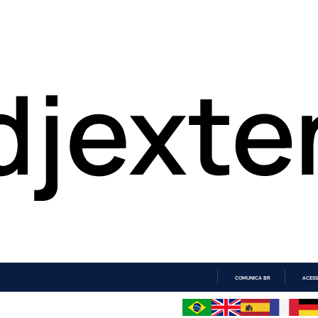
COMUNICA BR
ACESS
IR
PARA
O