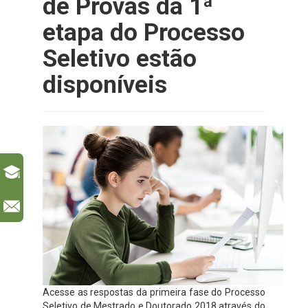
de Provas da 1ª
etapa do Processo
Seletivo estão
disponíveis
l
Acesse as respostas da primeira fase do Processo
Seletivo de Mestrado e Doutorado 2018 através do