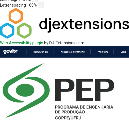
Letter spacing
100
%
Web Accessibility plugin
by DJ-Extensions.com
COMUNICA BR
ACESSO À INFORMAÇÃO
PARTICIPE
LEGISL
IR
PARA
O
CONTEÚDO