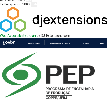
Letter spacing
100
%
Web Accessibility plugin
by DJ-Extensions.com
COMUNICA BR
ACESSO À INFORMAÇÃO
PARTICIPE
LEGISL
IR
PARA
O
CONTEÚDO