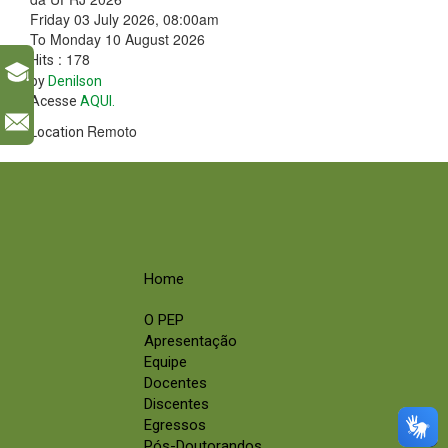
Friday 03 July 2026, 08:00am
To Monday 10 August 2026
: 178
Hits
by
Denilson
Acesse
AQUI.
l
Remoto
Location
Home
O PEP
Apresentação
Equipe
Docentes
Discentes
Egressos
Pós-Doutorandos